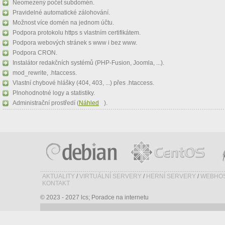
Neomezený počet subdomén.
Pravidelné automatické zálohování.
Možnost více domén na jednom účtu.
Podpora protokolu https s vlastním certifikátem.
Podpora webových stránek s www i bez www.
Podpora CRON.
Instalátor redakčních systémů (PHP-Fusion, Joomla, ...).
mod_rewrite, .htaccess.
Vlastní chybové hlášky (404, 403, ...) přes .htaccess.
Plnohodnotné logy a statistiky.
Administrační prostředí (
Náhled
).
AKTUALITY
/
VIRTUÁLNÍ SERVERY
/
HERNÍ SERVERY
/
WEBHOS
KONTAKT
© 2023 - 2027 lcs; Poradce na internetu