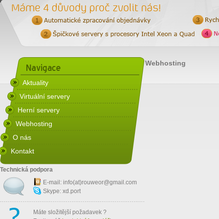
Webhosting
Aktuality
Virtuální servery
Herní servery
Webhosting
O nás
Kontakt
Technická podpora
E-mail: info(at)
rouweor@gmail.com
Skype: xd.port
Máte složitější požadavek ?