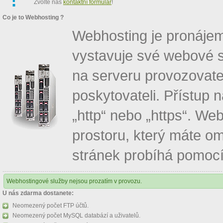
Zvolte náš
kontaktní formulář
!
Co je to Webhosting ?
Webhosting je pronáje
vystavuje své webové 
na serveru provozovatel
poskytovateli. Přístup 
„http“ nebo „https“. W
prostoru, který máte om
stránek probíhá pomocí
Webhostingové služby nejsou prozatím v provozu.
U nás zdarma dostanete:
Neomezený počet FTP účtů.
Neomezený počet MySQL databází a uživatelů.