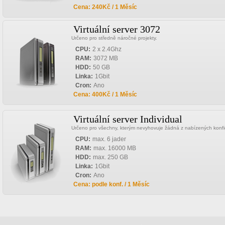
Cena: 240Kč / 1 Měsíc
Virtuální server 3072
Určeno pro středně náročné projekty.
CPU:
2 x 2.4Ghz
RAM:
3072 MB
HDD:
50 GB
Linka:
1Gbit
Cron:
Ano
Cena: 400Kč / 1 Měsíc
Virtuální server Individual
Určeno pro všechny, kterým nevyhovuje žádná z nabízených konfi
CPU:
max. 6 jader
RAM:
max. 16000 MB
HDD:
max. 250 GB
Linka:
1Gbit
Cron:
Ano
Cena: podle konf. / 1 Měsíc