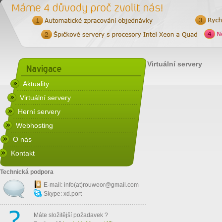
Virtuální servery
Aktuality
Virtuální servery
Herní servery
Webhosting
O nás
Kontakt
Technická podpora
E-mail: info(at)
rouweor@gmail.com
Skype: xd.port
Máte složitější požadavek ?