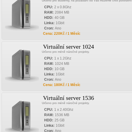
Určeno pro studenty, na požádání od Vás můžeme chtít potvrzení 
CPU:
2 x 0.8Ghz
RAM:
2084 MB
HDD:
40 GB
Linka:
1Gbit
Cron:
Ano
Cena: 220Kč / 1 Měsíc
Virtuální server 1024
Určeno pro méně náročné projekty.
CPU:
1 x 1.2Ghz
RAM:
1024 MB
HDD:
10 GB
Linka:
1Gbit
Cron:
Ano
Cena: 180Kč / 1 Měsíc
Virtuální server 1536
Určeno pro méně náročné projekty.
CPU:
1 x 2.40Ghz
RAM:
1536 MB
HDD:
25 GB
Linka:
1Gbit
Cron:
Ano